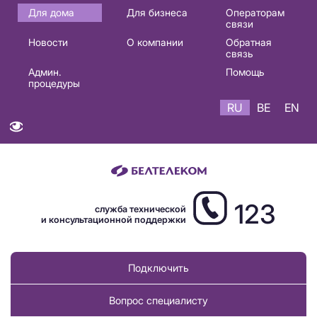
Основная
Для дома
Для бизнеса
Операторам
связи
навигация
Новости
О компании
Обратная
RU
связь
Админ.
Помощь
процедуры
RU
BE
EN
123
служба технической
и консультационной поддержки
Подключить
Вопрос специалисту