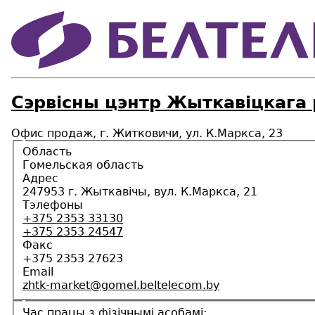
Сэрвісны цэнтр Жыткавіцкага
Офис продаж, г. Житковичи, ул. К.Маркса, 23
Область
Гомельская область
Адрес
247953 г. Жыткавічы, вул. К.Маркса, 21
Тэлефоны
+375 2353 33130
+375 2353 24547
Факс
+375 2353 27623
Email
zhtk-market@gomel.beltelecom.by
Час працы з фізічнымі асобамі: