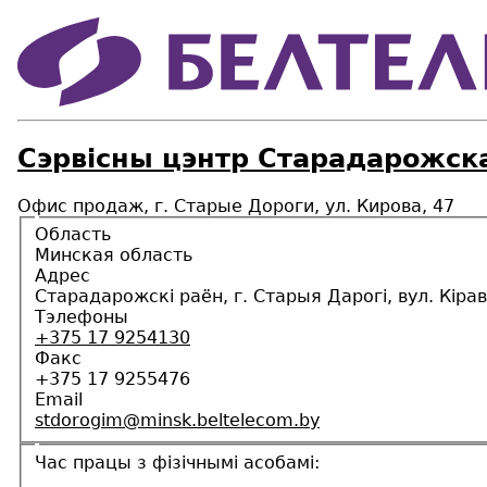
Сэрвісны цэнтр Старадарожск
Офис продаж, г. Старые Дороги, ул. Кирова, 47
Область
Минская область
Адрес
Старадарожскі раён, г. Старыя Дарогі, вул. Кірав
Тэлефоны
+375 17 9254130
Факс
+375 17 9255476
Email
stdorogim@minsk.beltelecom.by
Час працы з фізічнымі асобамі: