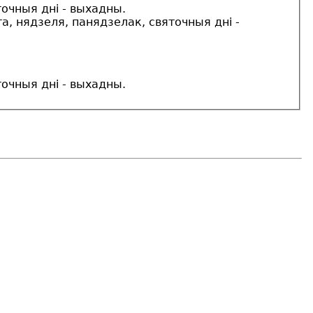
точныя дні - выхадны.
та, нядзеля, панядзелак, святочныя дні -
точныя дні - выхадны.