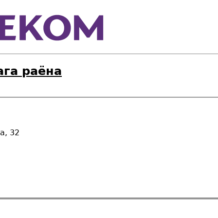
ага раёна
а, 32