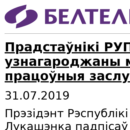
Прадстаўнікі РУ
узнагароджаны 
працоўныя заслу
31.07.2019
Прэзідэнт Рэспублік
Лукашэнка падпісаў