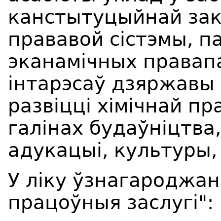
канстытуцыйнай зак
прававой сістэмы, 
эканамічных правап
інтарэсаў дзяржавы
развіцці хімічнай пр
галінах будаўніцтва,
адукацыі, культуры,
У ліку ўзнагароджа
працоўныя заслугі":