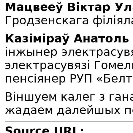
Мацвееў Віктар Ул
Гродзенскага філіял
Казіміраў Анатоль
інжынер электрасув
электрасувязі Гомель
пенсіянер РУП «Белт
Віншуем калег з ган
жадаем далейшых п
Source URL: