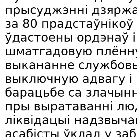
прысуджэнні дзяржа
за 80 прадстаўнікоў
ўдастоены ордэнаў і
шматгадовую плённу
выкананне службовы
выключную адвагу і
барацьбе са злачын
пры выратаванні люд
ліквідацыі надзвыча
асабісты ўклад у за