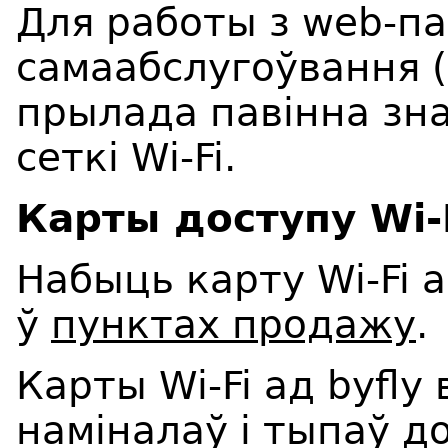
Для работы з web-п
самаабслугоўвання (
прылада павінна зна
сеткі Wi-Fi.
Карты доступу Wi-
Набыць карту Wi-Fi 
ў
пунктах продажу
.
Карты Wi-Fi ад byfl
наміналаў і тыпаў д