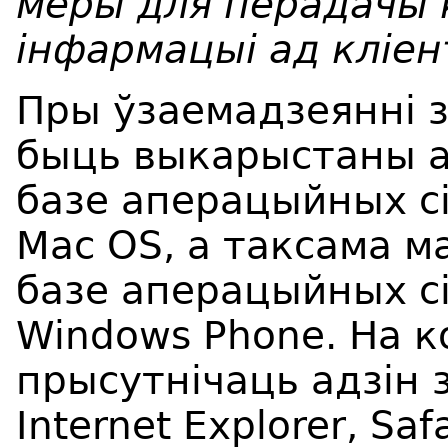
меры для перадачы
інфармацыі ад кліен
Пры ўзаемадзеянні 
быць выкарыстаны а
базе аперацыйных сі
Mac OS, а таксама 
базе аперацыйных сіс
Windows Phone. На к
прысутнічаць адзін з
Internet Explorer, Saf