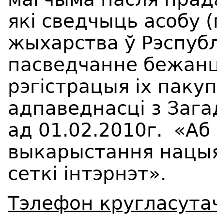
які сведчыць асобу (
жыхарства ў Рэспубл
пасведчанне бежанц
рэгістрацыя іх паку
адпаведнасці з Зага
ад 01.02.2010г. «Аб
выкарыстання нацыя
сеткі інтэрнэт».
Тэлефон кругласута