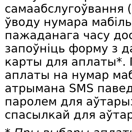
самаабслугоўвання (
ўводу нумара мабіль
пажаданага часу до
запоўніць форму з 
карты для аплаты*.
аплаты на нумар ма
атрымана SMS павед
паролем для аўтарыз
спасылкай для аўта