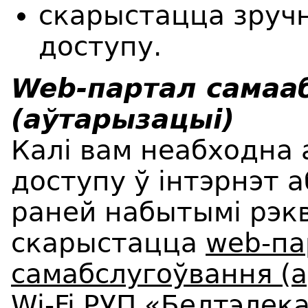
скарыстацца зруч
доступу.
Web-партал самаа
(аўтарызацыі)
Калі вам неабходна 
доступу ў інтэрнэт 
раней набытымі рэкв
скарыстацца
web-па
самабслугоўвання (
Wi-Fi РУП «Белтэлек