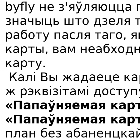
byfly не з'яўляюцца
значыць што дзеля т
работу пасля таго, 
карты, вам неабход
карту.
Калі Вы жадаеце ка
ж рэквізітамі досту
«Папаўняемая карт
«Папаўняемая карт
план без абаненцка