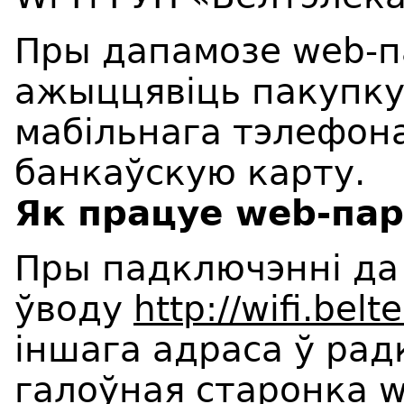
Пры дапамозе web-п
ажыццявіць пакупку 
мабільнага тэлефона
банкаўскую карту.
Як працуе web-па
Пры падключэнні да с
ўводу
http://wifi.bel
іншага адраса ў ра
галоўная старонка 