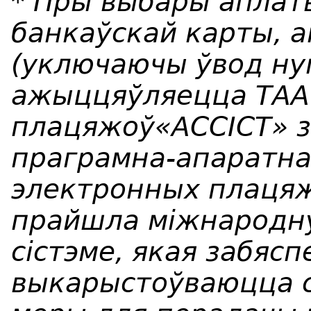
*
Пры выбары аплат
банкаўскай карты, 
(уключаючы ўвод ну
ажыццяўляецца ТАА
плацяжоў«АССІСТ» 
праграмна-апаратна
электронных плацяж
прайшла міжнародн
сістэме, якая забяс
выкарыстоўваюцца 