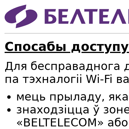
Спосабы доступу
Для бесправаднога д
па тэхналогіі Wi-Fi 
мець прыладу, яка
знаходзіцца ў зон
«BELTELECOM» або «