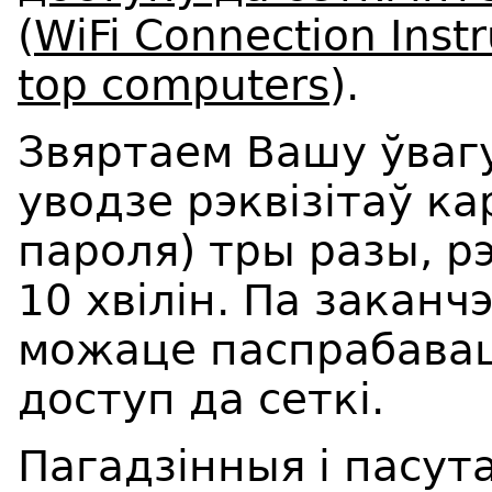
(
WiFi Connection Instr
top computers
).
Звяртаем Вашу ўваг
уводзе рэквізітаў ка
пароля) тры разы, р
10 хвілін. Па заканч
можаце паспрабавац
доступ да сеткі.
Пагадзінныя і пасут