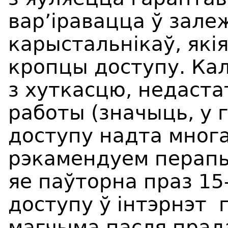
вар’іравацца ў зале
карыстальнікаў, які
кропцы доступу. Кал
з хуткасцю, недаст
работы (значыць, у 
доступу надта многа
рэкамендуем перапын
яе паўторна праз 15
доступу ў інтэрнэт п
магчыма пасля прад