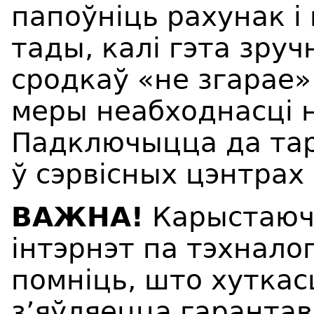
папоўніць рахунак і
тады, калі гэта зру
сродкаў «не згарае»
меры неабходнасці н
Падключыцца да та
ў сэрвісных цэнтрах
ВАЖНА!
Карыстаюч
інтэрнэт па тэхналог
помніць, што хуткас
з’яўляецца гарантав