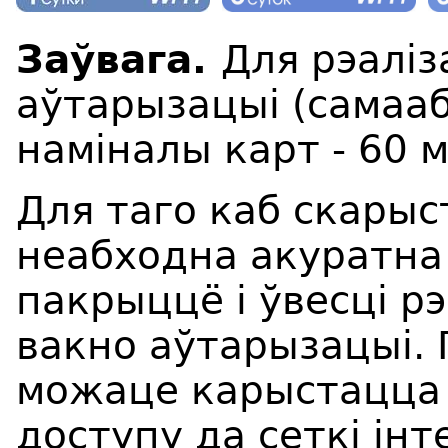
Заўвага.
Для рэаліз
аўтарызацыі (самаа
наміналы карт - 60 мі
Для таго каб скарыс
неабходна акуратна
пакрыццё і ўвесці рэ
вакно аўтарызацыі.
можаце карыстацц
доступу да сеткі інт