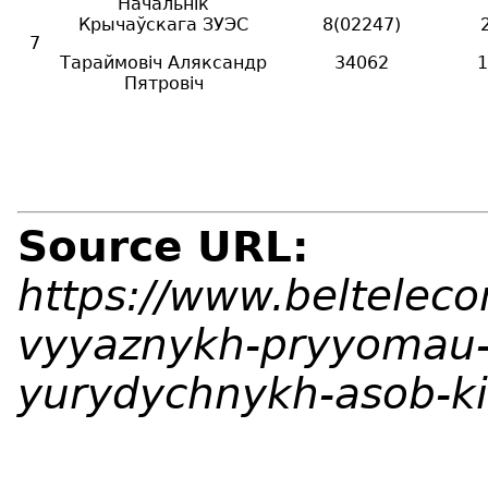
Начальнік
Крычаўскага ЗУЭС
8(02247)
7
Тараймовіч Аляксандр
34062
1
Пятровіч
Source URL:
https://www.belteleco
vyyaznykh-pryyomau-
yurydychnykh-asob-k