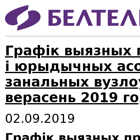
Графік выязных 
і юрыдычных асо
занальных вузлоў
верасень 2019 г
02.09.2019
Графік выязных пр