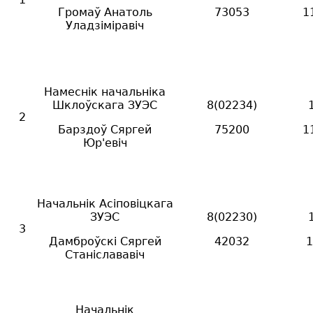
Громаў Анатоль
73053
1
Уладзіміравіч
Намеснік начальніка
Шклоўскага ЗУЭС
8(02234)
2
Б
а
рзд
оў
Сяргей
75200
1
Юр'евіч
Начальнік Асіповіцкага
ЗУЭС
8(02230)
3
Дамброўскі Сяргей
42032
1
Станіслававіч
Начальнік