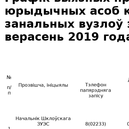
юрыдычных асоб к
занальных вузлоў 
верасень 2019 год
№
Тэлефон
Прозвішча, ініцыялы
п/
папярэдняга
п
запісу
Начальнік Шклоўскага
ЗУЭС
8(02233)
1