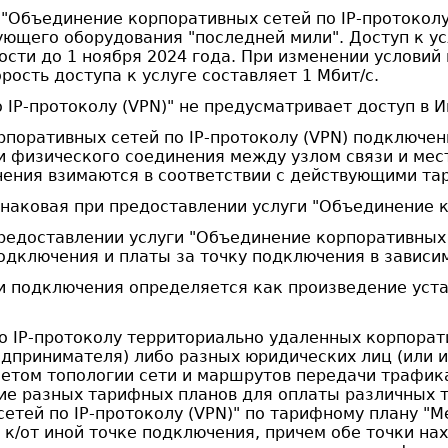
"Объединение корпоративных сетей по IP-протоколу 
щего оборудования "последней мили". Доступ к ус
ости до 1 ноября 2024 года. При изменении услови
рость доступа к услуге составляет 1 Мбит/с.
IP-протоколу (VPN)" не предусматривает доступ в И
поративных сетей по IP-протоколу (VPN) подключен
и физического соединения между узлом связи и мес
нения взимаются в соответствии с действующими та
аковая при предоставлении услуги "Объединение ко
доставлении услуги "Объединение корпоративных се
одключения и платы за точку подключения в зависи
и подключения определяется как произведение уст
о IP-протоколу территориально удаленных корпорат
едпринимателя) либо разных юридических лиц (или 
етом топологии сети и маршрутов передачи трафика
ие разных тарифных планов для оплаты различных 
етей по IP-протоколу (VPN)" по тарифному плану "М
 к/от иной точке подключения, причем обе точки нах