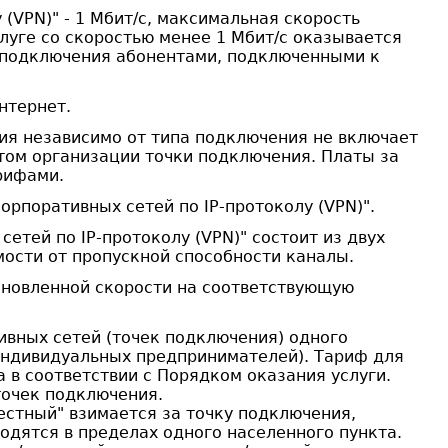
(VPN)" - 1 Мбит/с, максимальная скорость
луге со скоростью менее 1 Мбит/с оказывается
й подключения абонентами, подключенными к
нтернет.
ия независимо от типа подключения не включает
том организации точки подключения. Платы за
рифами.
рпоративных сетей по IP-протоколу (VPN)".
тей по IP-протоколу (VPN)" состоит из двух
мости от пропускной способности каналы.
ановленной скорости на соответствующую
ивных сетей (точек подключения) одного
индивидуальных предпринимателей). Тариф для
 в соответствии с Порядком оказания услуги.
точек подключения.
естный" взимается за точку подключения,
одятся в пределах одного населенного пункта.