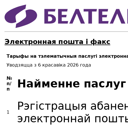
Электронная пошта і факс
Тарыфы на тэлематычныя паслугі электронн
Уводзяцца з 6 красавіка 2026 года
№
Найменне паслуг
п/
п
Рэгістрацыя абане
1
электроннай пошты