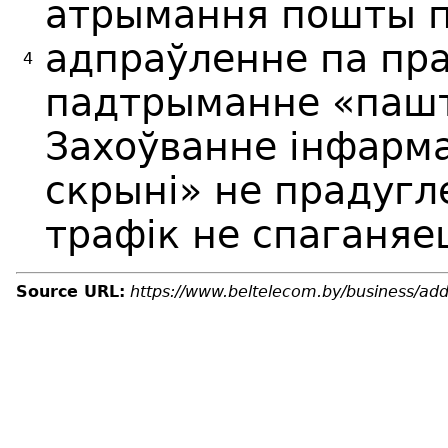
атрымання пошты п
адпраўленне па пр
4
падтрыманне «пашт
Захоўванне інфарм
скрыні» не прадугл
трафік не спаганяе
Source URL:
https://www.beltelecom.by/business/add