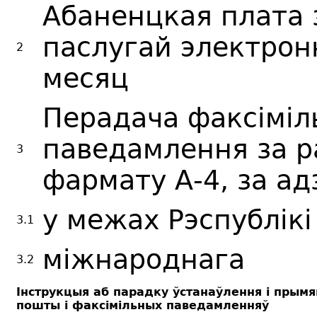
Абаненцкая плата 
паслугай электрон
2
месяц
Перадача факсіміл
паведамлення за р
3
фармату А-4, за ад
у межах Рэспублікі
3.1
міжнароднага
3.2
Інструкцыя аб парадку ўстанаўлення і прым
пошты і факсімільных паведамленняў