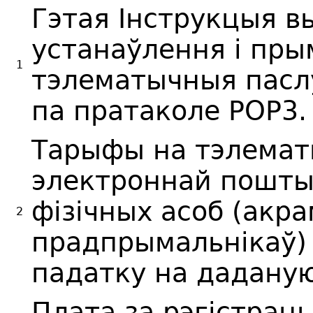
Гэтая Інструкцыя в
устанаўлення і пр
1
тэлематычныя пасл
па пратаколе РОР3.
Тарыфы на тэлемат
электроннай пошты
фізічных асоб (акр
2
прадпрымальнікаў) 
падатку на даданую
Плата за рэгістрац