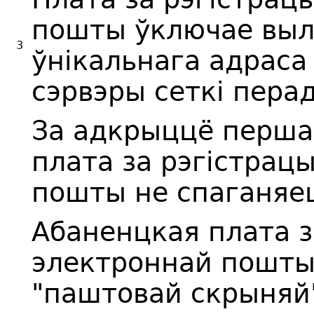
пошты ўключае выл
3
ўнікальнага адраса
сэрвэры сеткі пера
За адкрыццё перша
плата за рэгістрац
пошты не спаганяе
Абаненцкая плата з
электроннай пошты
"паштовай скрыняй"