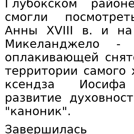
Глубокском район
смогли посмотре
Анны
XVIII в. и 
Микеланджело - 
оплакивающей снято
территории самого 
ксендза Иосифа 
развитие духовнос
"каноник".
Завершилась