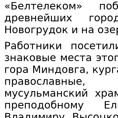
«Белтелеком» п
древнейших гор
Новогрудок и на озе
Работники посети
знаковые места этог
гора Миндовга, кург
православные
мусульманский хра
преподобному Ел
Владимиру Высоцко