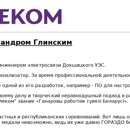
сандром Глинским
инженером электросвязи Докшицкого УЭС.
ионализатор. За время профессиональной деятельн
е одной из его разработок, например - ПО для наст
своему делу и творческий неравнодушный подход в 
еком" звание «Ганаровы работнiк сувязi Беларусi».
ластных и республиканских соревнований. Вот лишь
 медали невозможно, ведь их уже давно ГОРАЗДО б