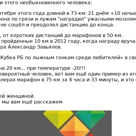
и этого необыкновенного человека:
тябре этого года длиной в 73 км: 21 днём +10 ночь
афона по грязи и лужам "наградил" ужасными мозоля
н не сошёл и преодолел дистанцию до конца.
 от коротких дистанций до марафонов в 50 км.
ройденные 10 км в 2012 году, когда награду вруч
ира Александр Завьялов.
«Кубка РБ по лыжным гонкам среди любителей» в сво
 20 км... при температуре -20!!!
невероятный человек, вот вам ещё один пример из е
лерах марафон в 75 км за 4 часа и 33 минуты, и эт
щей женщиной.
, мы вам ещё расскажем