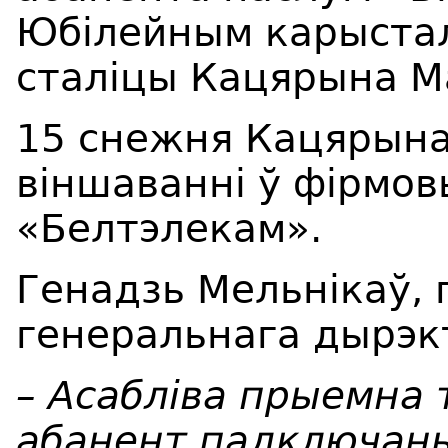
Юбілейным карыстал
сталіцы Кацярына М
15 снежня Кацярына
віншаванні ў фірмо
«Белтэлекам».
Генадзь Мельнікаў,
генеральнага дырэк
– Асабліва прыемна 
абанент падключаны 