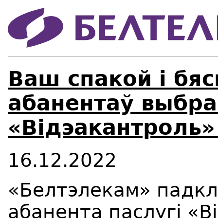
Ваш спакой і бяс
абанентаў выбра
«Відэакантроль»
16.12.2022
«Белтэлекам» падкл
абанента паслугі «В