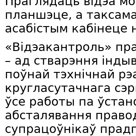
Праглядаць відэа м
планшэце, а таксам
асабістым кабінеце 
«Відэакантроль» пр
– ад стварэння інды
поўнай тэхнічнай рэа
кругласутачнага сэр
ўсе работы па ўстан
абсталявання правод
супрацоўнікаў прад