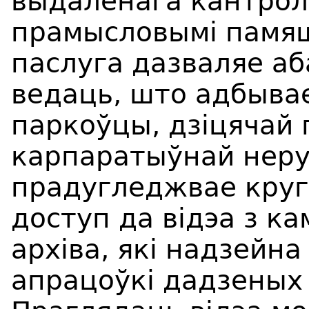
выдаленага кантрол
прамысловымі памяш
паслуга дазваляе аб
ведаць, што адбывае
паркоўцы, дзіцячай 
карпаратыўнай неру
прадугледжвае круг
доступ да відэа з ка
архіва, які надзейн
апрацоўкі дадзеных