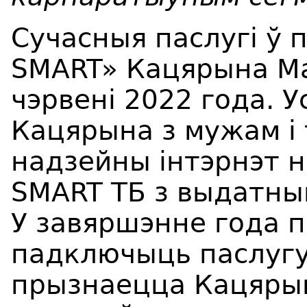
Сучасныя паслугі ў 
SMART» Кацярына М
чэрвені 2022 года. Ус
Кацярына з мужам і 
надзейны інтэрнэт на
SMART ТБ з выдатны
У завяршэнне года 
падключыць паслугу
прызнаецца Кацяры