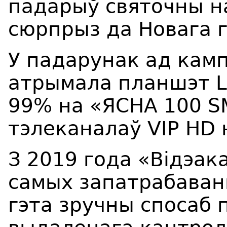
падарыў святочны на
сюрпрыз да Новага г
У падарунак ад камп
атрымала планшэт Le
99% на «ЯСНА 100 S
тэлеканалаў VIP HD 
З 2019 года «Відэак
самых запатрабаван
гэта зручны спосаб 