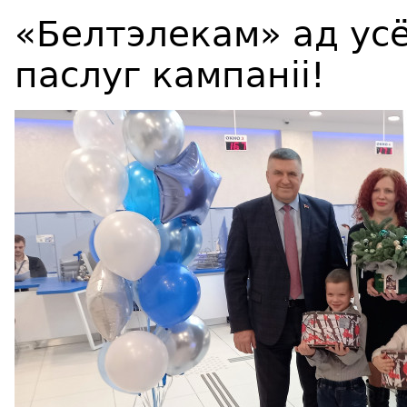
«Белтэлекам» ад ус
паслуг кампаніі!