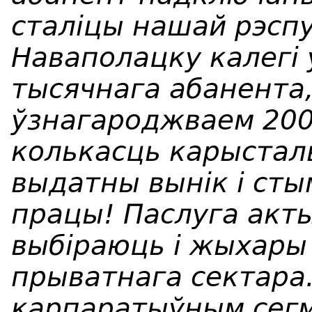
сталіцы нашай рэспуб
Наваполацку калегі 
тысячнага абанента,
ўзнагароджваем 200-
колькасць карысталь
выдатны вынік і ст
працы! Паслуга акты
выбіраюць і жыхары
прыватнага сектара.
карпаратыўным сег