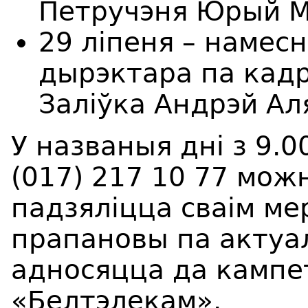
Петручэня Юрый М
29 ліпеня – намес
дырэктара па кадр
Заліўка Андрэй Ал
У названыя дні з 9.0
(017) 217 10 77 мож
падзяліцца сваім м
прапановы па актуал
адносяцца да кампе
«Белтэлекам».