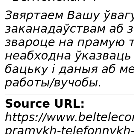
Звяртаем Вашу ўвагу
заканадаўствам аб 
звароце на прамую 
неабходна ўказваць п
бацьку і даныя аб м
работы/вучобы.
Source URL:
https://www.beltelec
pramykh-telefonnykh-l