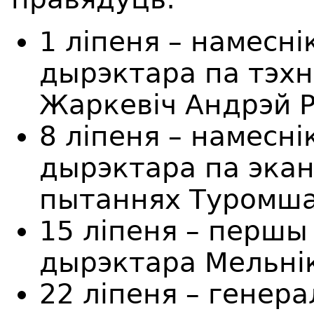
1 ліпеня – намесн
дырэктара па тэх
Жаркевіч Андрэй Р
8 ліпеня – намесн
дырэктара па эка
пытаннях Туромша 
15 ліпеня – першы
дырэктара Мельнік
22 ліпеня – генер