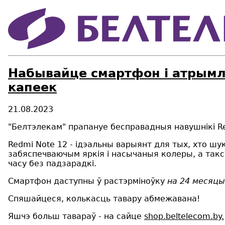
Набывайце смартфон і атрымлі
капеек
21.08.2023
"Белтэлекам" прапануе бесправадныя навушнікі Red
Redmi Note 12 - ідэальны варыянт для тых, хто 
забяспечваючым яркія і насычаныя колеры, а так
часу без падзарадкі.
Смартфон даступны ў растэрміноўку
на 2️4 месяцы
Спяшайцеся, колькасць тавару абмежавана!
Яшчэ больш тавараў - на сайце
shop.beltelecom.by.