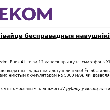
вайце бесправадныя навушнікі R
mi Buds 4 Lite за 12 капеек пры куплі смартфона Xi
шукае выдатны гаджэт па даступнай цане! Ён абстал
сама ёмістым акумулятарам на 5000 мАч, які дазвал
са штомесячным плацяжом
37 рублёў у месяц
для а