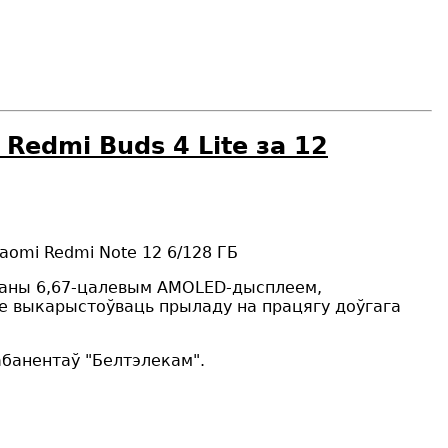
edmi Buds 4 Lite за 12
aomi Redmi Note 12 6/128 ГБ
яваны 6,67-цалевым AMOLED-дысплеем,
яе выкарыстоўваць прыладу на працягу доўгага
банентаў "Белтэлекам".