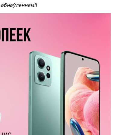
 абнаўленнямі!