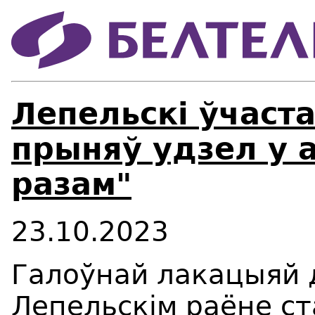
Лепельскі ўчаста
прыняў удзел у 
разам"
23.10.2023
Галоўнай лакацыяй 
Лепельскім раёне с