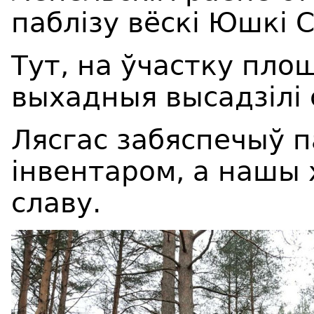
паблізу вёскі Юшкі 
Тут, на ўчастку плош
выхадныя высадзілі 
Лясгас забяспечыў 
інвентаром, а нашы 
славу.