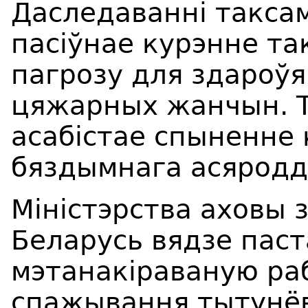
Даследаванні такса
пасіўнае курэнне та
пагрозу для здароўя,
цяжарных жанчын. Т
асабістае спыненне 
бяздымнага асяродд
Міністэрства аховы 
Беларусь вядзе пас
мэтанакіраваную ра
спажывання тытунёв