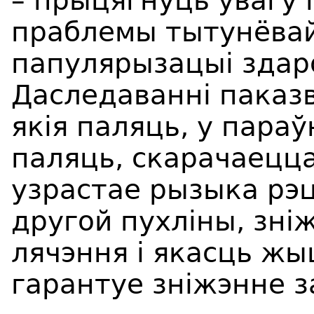
– прыцягнуць увагу 
праблемы тытунёвай
папулярызацыі здар
Даследаванні паказ
якія паляць, у параўн
паляць, скарачаецц
узрастае рызыка рэ
другой пухліны, зн
лячэння і якасць ж
гарантуе зніжэнне з