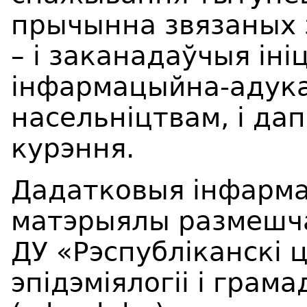
прычынна звязаных 
– і заканадаўчыя іні
інфармацыйна-адука
насельніцтвам, і да
курэння.
Дадатковыя інфарм
матэрыялы размешча
ДУ «Рэспубліканскі ц
эпідэміялогіі і грам