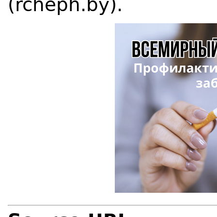
(rcheph.by).