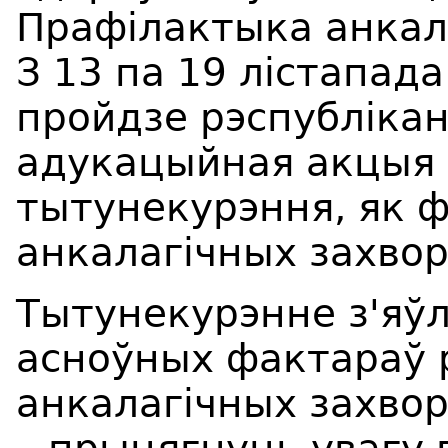
Прафілактыка анкал
З 13 па 19 лістапада
пройдзе рэспубліка
адукацыйная акцыя
тытунекурэння, як ф
анкалагічных захвор
Тытунекурэнне з'яў
асноўных фактараў 
анкалагічных захвор