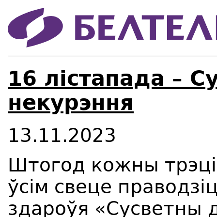
16 лістапада – С
некурэння
13.11.2023
Штогод кожны трэці
ўсім свеце праводзі
здароўя «Сусветны 