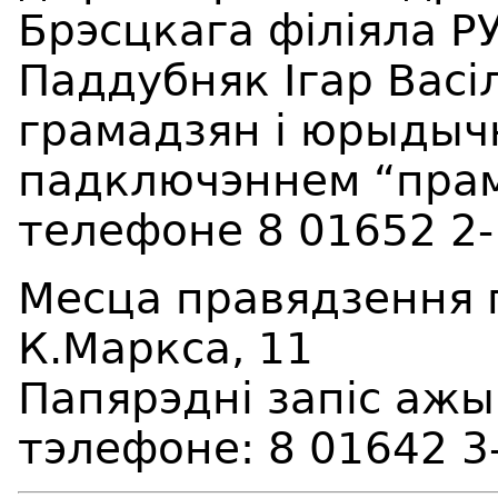
Брэсцкага філіяла Р
Паддубняк Ігар Васі
грамадзян і юрыдыч
падключэннем “прам
телефоне 8 01652 2-
Месца правядзення п
К.Маркса, 11
Папярэдні запіс аж
тэлефоне: 8 01642 3