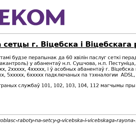
сетцы г. Віцебска і Віцебскага 
отамі будзе перапынак да 60 хвілін паслуг сеткі пер
эакантроль) у абанентаў н.п. Сушчова, н.п. Пестуніца, 
, 2ххххх, 4ххххх, і ў асобных абанентаў г. Віцебска п
хх, 5ххххх, 6ххххх падключаных па тэхналогии
ADSL
раных службаў 101, 102, 103, 104, 112 магчымы пры 
oblasc-raboty-na-setcy-g-vicebska-i-vicebskaga-rayona