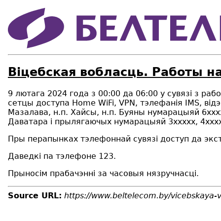
Віцебская вобласць. Работы на 
9
лютага 2024 года з 00:00 да 06:00 у сувязі з раб
сетцы доступа
Home
WiFi
,
VPN
, тэлефан
i
я
IMS
, від
Мазалава, н.п. Хайсы, н.п. Буяны нумарацыяй 6ххххх
Даватара і прылягаючых нумарацыяй 3ххххх, 4ххх
Пры перапынках тэлефоннай сувязі доступ да экст
Даведкі па тэлефоне 123.
Прыносім прабачэнні за часовыя нязручнасці.
Source URL:
https://www.beltelecom.by/vicebskaya-v