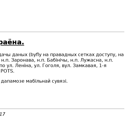
раёна.
адачы даных (
byfly
на правадных сетках доступу, на
н.п. Заронава, н.п. Бабінічы, н.п. Лужасна, н.п.
о ул. Леніна, ул. Гоголя, вул. Замкавая, 1-я
,
POTS
.
дапамозе мабільнай сувязі.
-17