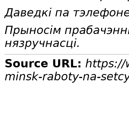
Даведкі па тэлефоне
Прыносім прабачэнні
нязручнасці.
Source URL:
https:/
minsk-raboty-na-setc