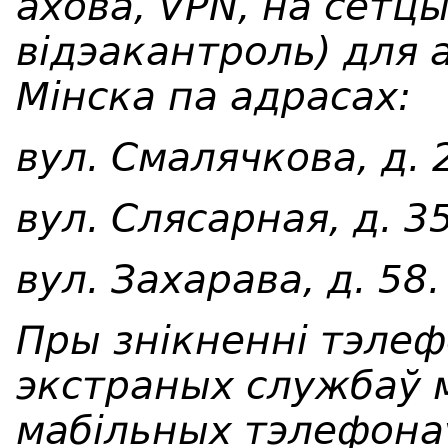
ахова, VPN, на сетцы
відэакантроль) для 
Мінска па адрасах:
вул. Смалячкова, д. 
вул. Слясарная, д. 35
вул. Захарава, д. 58.
Пры знікненні тэлеф
экстраных службаў 
мабільных тэлефона