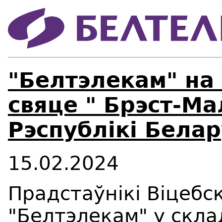
"Белтэлекам" на
свяце " Брэст-М
Рэспублікі Белар
15.02.2024
Прадстаўнікі Віцебс
"Белтэлекам" у скл