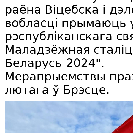
раёна Віцебска і дэ
вобласці прымаюць 
рэспубліканскага свя
Маладзёжная сталіца
Беларусь-2024".
Мерапрыемствы прах
лютага ў Брэсце.