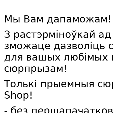
Мы Вам дапаможам!
З растэрміноўкай ад
зможаце дазволіць 
для вашых любімых 
сюрпрызам!
Толькі прыемныя сюр
Shop!
- без першапачатков