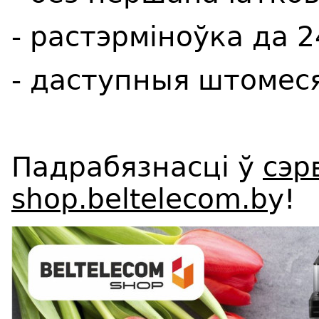
- растэрміноўка да 
- даступныя штоме
Падрабязнасці ў
сэр
shop.beltelecom.b
y!