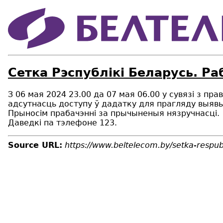
Сетка Рэспублiкi Беларусь. Ра
З 06 мая 2024 23.00 да 07 мая 06.00 у сувязі з 
адсутнасць доступу ў дадатку для прагляду выявы і
Прыносім прабачэнні за прычыненыя нязручнасці.
Даведкі па тэлефоне 123.
Source URL:
https://www.beltelecom.by/setka-respubl