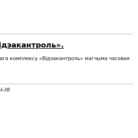
Вiдэакантроль».
мнага комплексу «Відэакантроль» магчыма часовая
l-38