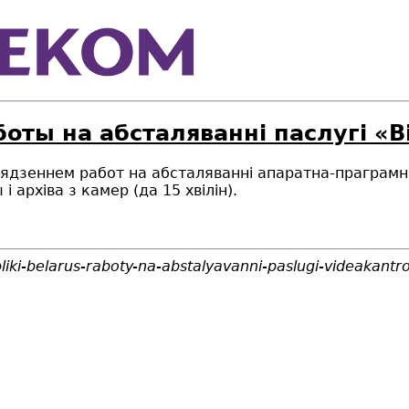
боты на абсталяваннi паслугi «
правядзеннем работ на абсталяванні апаратна-прагра
 архіва з камер (да 15 хвілін).
iki-belarus-raboty-na-abstalyavanni-paslugi-videakantro