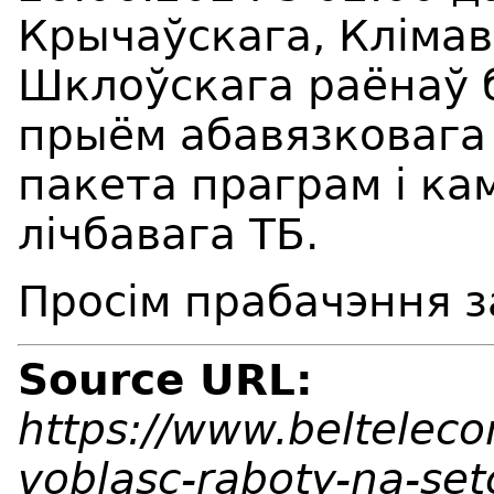
Крычаўскага, Клімав
Шклоўскага раёнаў 
прыём абавязковага
пакета праграм і ка
лічбавага ТБ.
Просім прабачэння з
Source URL:
https://www.beltelec
voblasc-raboty-na-set