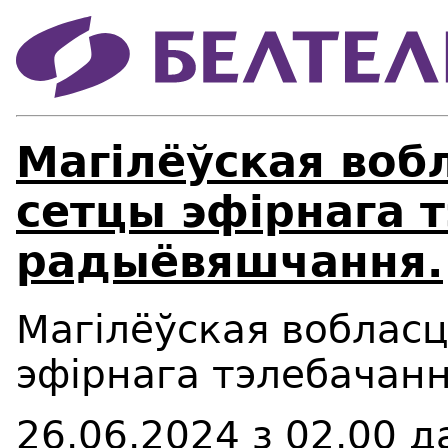
Магілёўская воб
сетцы эфірнага т
радыёвяшчання.
Магілёўская вобласц
эфірнага тэлебачанн
26.06.2024 з 02.00 д