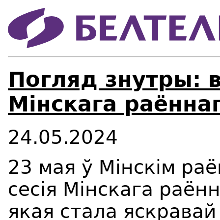
Погляд знутры: в
Мінскага раённаг
24.05.2024
23 мая ў Мінскім ра
сесія Мінскага раён
якая стала яскравай