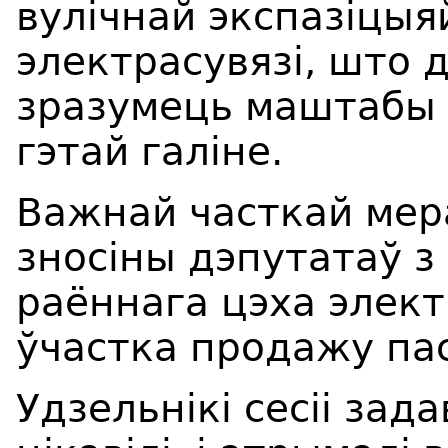
вулічнай экспазіцыяй
электрасувязі, што 
зразумець маштабы 
гэтай галіне.
Важнай часткай мер
зносіны дэпутатаў з
раённага цэха элект
ўчастка продажу пас
Удзельнікі сесіі зада