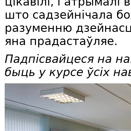
цікавілі, і атрымал
што садзейнічала б
разуменню дзейнасці 
яна прадастаўляе.
Падпісвайцеся на н
быць у курсе ўсіх на