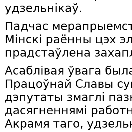
удзельнікаў.
Падчас мерапрыемст
Мінскі раённы цэх эл
прадстаўлена захапл
Асаблівая ўвага был
Працоўнай Славы су
дэпутаты змаглі паз
дасягненнямі работн
Акрамя таго, удзельні