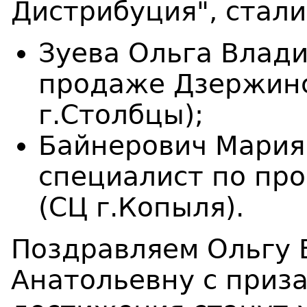
Дистрибуция", стали
Зуева Ольга Влади
продаже Дзержинс
г.Столбцы);
Байнерович Мария
специалист по пр
(СЦ г.Копыля).
Поздравляем Ольгу
Анатольевну с приза