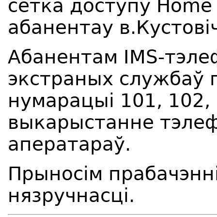
сетка доступу Home wi
абанентау
в.Кустов
i
Абанентам IMS-тэлеф
экстраных службаў 
нумарацыі 101, 102,
выкарыстанне тэлеф
аператараў.
Прыносім прабачэнні
нязручнасці.