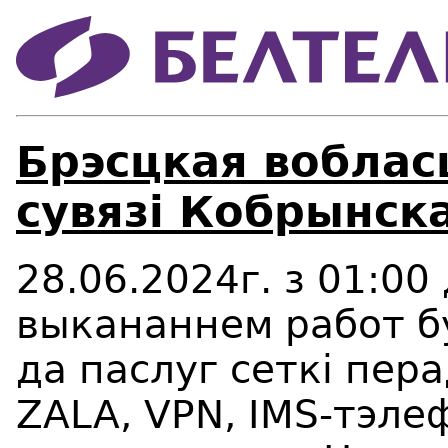
Брэсцкая воблас
сувязi Кобрынска
28.06.2024г. з 01:00 
выкананнем работ б
да паслуг сетк
i
перад
ZALA, VPN, IMS-тэле