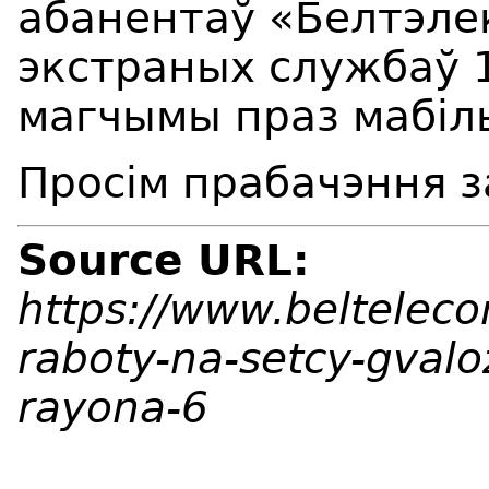
абанентаў «Белтэле
экстраных службаў 1
магчымы праз мабіл
Просім прабачэння з
Source URL:
https://www.beltelec
raboty-na-setcy-gvalo
rayona-6