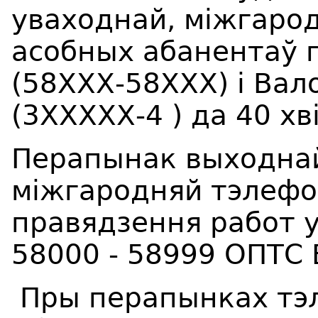
уваходнай, міжгарод
асобных абанентаў 
(58ХХХ-58ХХХ) і Ва
(3ХХХХХ-4 ) да 40 хві
Перапынак выходнай
міжгародняй тэлефон
правядзення работ 
58000 - 58999 ОПТС
Пры перапынках тэл