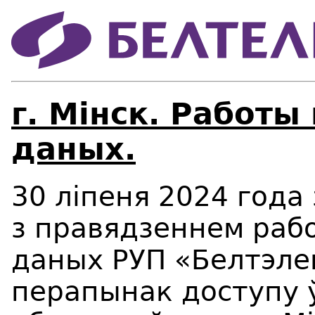
г. Мiнск. Работы
даных.
30 ліпеня 2024 года 
з правядзеннем рабо
даных РУП «Белтэл
перапынак доступу ў