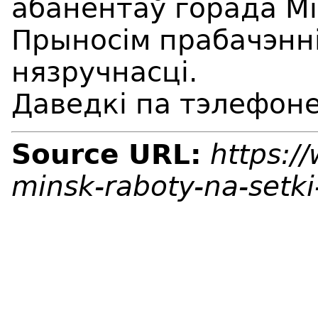
абанентаў горада Мi
Прыносім прабачэнні
нязручнасці.
Даведкі па тэлефоне
Source URL:
https:/
minsk-raboty-na-setk