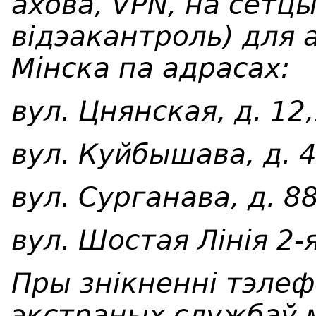
ахова, VPN, на сетцы
відэакантроль) для 
Мінска па адрасах:
вул. Цнянская, д. 12,
вул. Куйбышава, д. 4
вул. Сурганава, д. 88
вул. Шостая Лінія 2-я
Пры знікненні тэлеф
экстраных службаў 