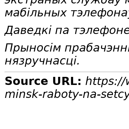
мабільных тэлефона
Даведкі па тэлефоне
Прыносім прабачэнні
нязручнасці.
Source URL:
https:/
minsk-raboty-na-setc