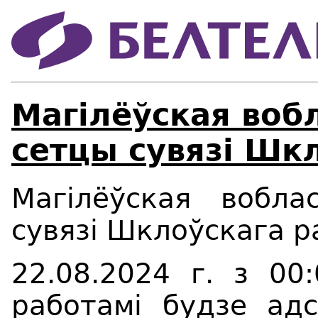
Магілёўская воб
сетцы сувязі Шк
Магілёўская вобл
сувяз
і
Шкло
ўс
кага р
22.08.2024 г. з 00
работамі будзе адс