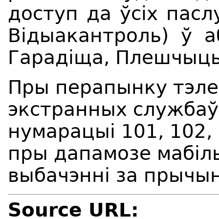
доступ да ўсіх паслу
Вiдыакантроль) ў а
Гарад
і
ща, Пле
шч
ыцы
Пры перапынку тэле
экстранных службаў
нумарацыі 101, 102,
пры дапамозе мабіль
выбачэнні за прычын
Source URL: