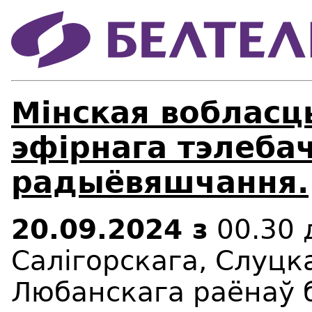
Мінская вобласц
эфірнага тэлебач
радыёвяшчання.
20.09.2024 з
00.30 
Салігорскага, Слуцк
Любанскага раёнаў 