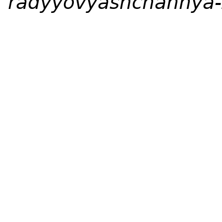
radyyovyashchannya