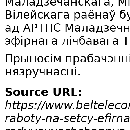
Маладзечанскага, Мі
Вілейскага раёнаў б
ад АРТПС Маладзеч
эфірнага лічбавага Т
Прыносім прабачэнні
нязручнасці.
Source URL:
https://www.beltelec
raboty-na-setcy-efirn