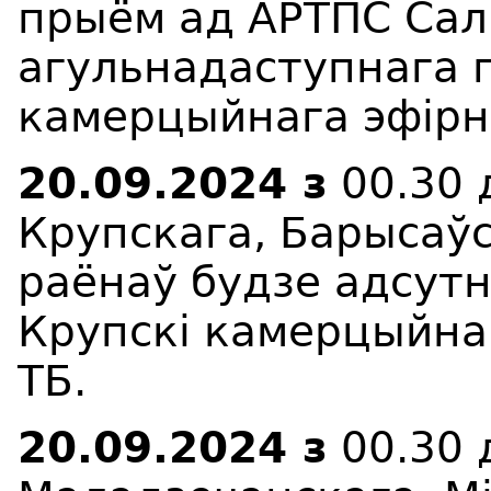
прыём ад АРТПС Сал
агульнадаступнага п
камерцыйнага эфірна
20.09.2024 з
00.30 
Крупскага, Барысаўс
раёнаў будзе адсут
Крупскі камерцыйнаг
ТБ.
20.09.2024 з
00.30 