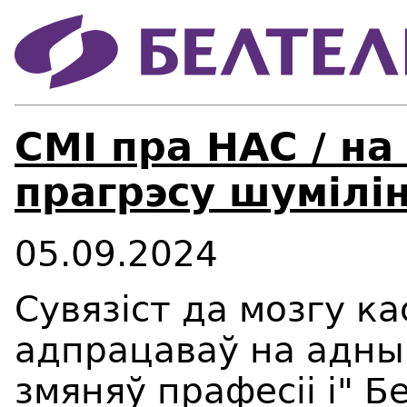
СМІ пра НАС / на
прагрэсу шумілін
05.09.2024
Сувязіст да мозгу к
адпрацаваў на адным
змяняў прафесіі і" 