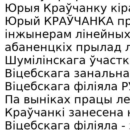
Юрыя Краўчанку кір
Юрый КРАЎЧАНКА пр
інжынерам лінейных 
абаненцкіх прылад л
Шумілінскага ўчастк
Віцебскага занальна
Віцебскага філіяла 
Па выніках працы л
Краўчанкі занесена
Віцебскага філіяла 