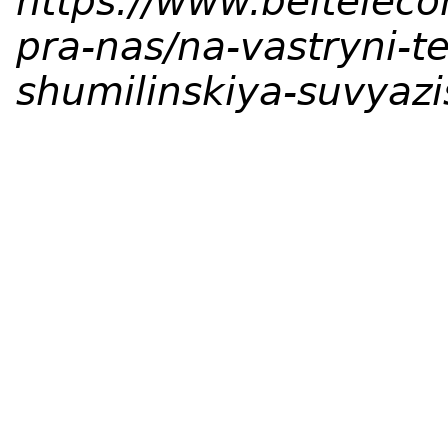
https://www.belteleco
pra-nas/na-vastryni-
shumilinskiya-suvyazi