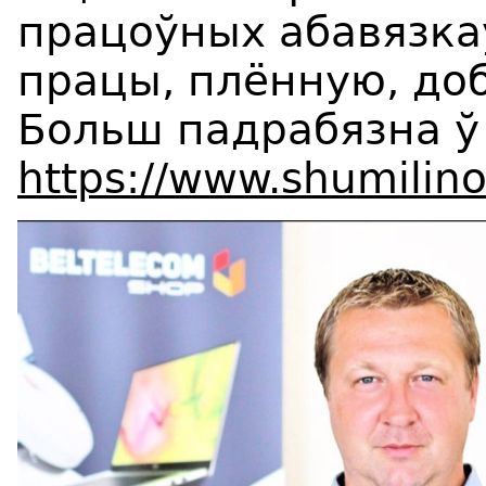
працоўных абавязкаў
працы, плённую, до
Больш падрабязна ў 
https://www.shumilin