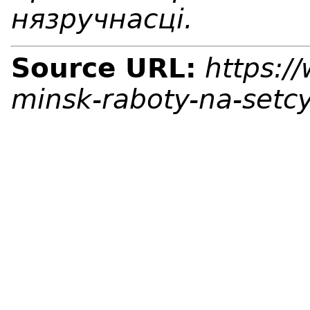
нязручнасці.
Source URL:
https:/
minsk-raboty-na-setc