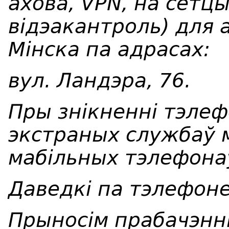
ахова, VPN, на сетцы
відэакантроль) для 
Мінска па адрасах:
вул. Ландэра, 76.
Пры знікненні тэлеф
экстраных службаў 
мабільных тэлефона
Даведкі па тэлефоне
Прыносім прабачэнні