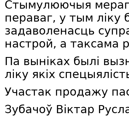
Стымулюючыя мерап
пераваг, у тым ліку
задаволенасць супра
настрой, а таксама 
Па выніках былі вы
ліку якіх спецыяліст
Участак продажу па
Зубачоў Віктар Русл