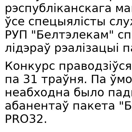
рэспубліканскага ма
ўсе спецыялісты сл
РУП "Белтэлекам" сп
лідэраў рэалізацыі п
Конкурс праводзіўся
па 31 траўня. Па ў
неабходна было пад
абанентаў пакета "Б
PRO32.