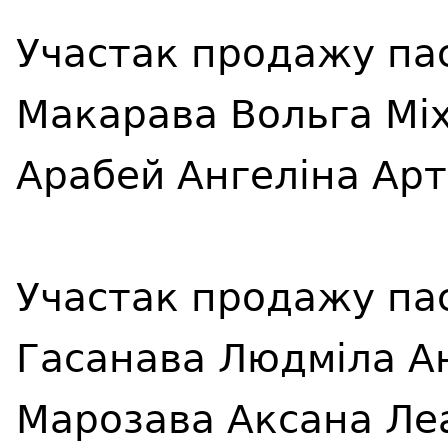
Участак продажу па
Макарава Вольга Мі
Арабей
Ангеліна Ар
Участак продажу па
Гасанава Людміла А
Марозава Аксана Ле