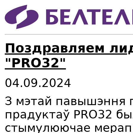
Поздравляем лид
"PRO32"
04.09.2024
З мэтай павышэння 
прадуктаў PRO32 бы
стымулюючае мерап