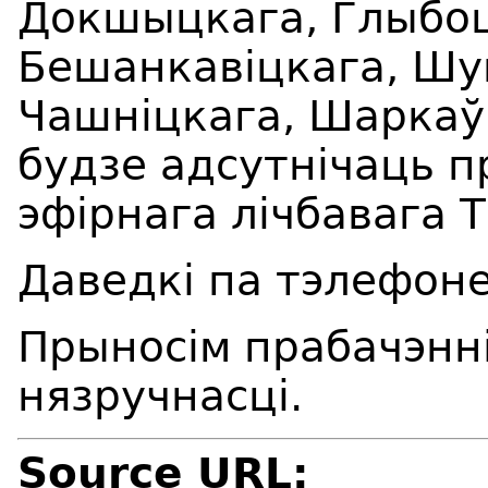
Докшыцкага, Глыбоц
Бешанкавіцкага, Шум
Чашніцкага, Шарка
будзе адсутнічаць 
эфірнага лічбавага Т
Даведкі па тэлефоне
Прыносім прабачэнні
нязручнасці.
Source URL: