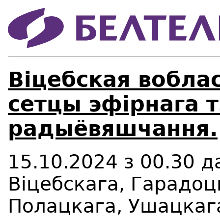
Віцебская вобла
сетцы эфірнага т
радыёвяшчання.
15.10.2024 з 00.30 д
Віцебскага, Гарадоц
Полацкага, Ушацкага