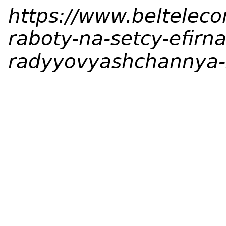
https://www.beltelec
raboty-na-setcy-efirn
radyyovyashchannya