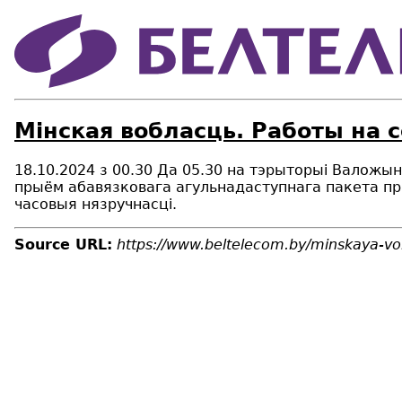
Мінская вобласць. Работы на 
18.10.2024 з 00.30 Да 05.30 на тэрыторыі Валожын
прыём абавязковага агульнадаступнага пакета пра
часовыя нязручнасці.
Source URL:
https://www.beltelecom.by/minskaya-vo