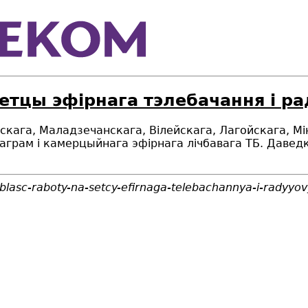
сетцы эфірнага тэлебачання і р
скага, Маладзечанскага, Вілейскага, Лагойскага, Мі
грам і камерцыйнага эфірнага лічбавага ТБ. Даведк
blasc-raboty-na-setcy-efirnaga-telebachannya-i-radyy