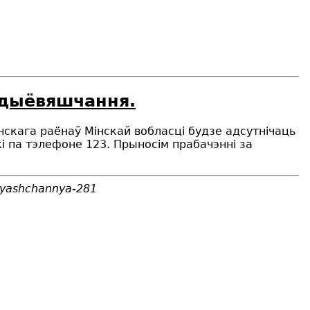
адыёвяшчання.
нскага раёнаў Мінскай вобласці будзе адсутнічаць
і па тэлефоне 123. Прыносім прабачэнні за
ovyashchannya-281