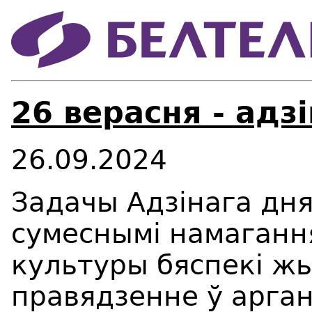
26 верасня - адз
26.09.2024
Задачы Адзінага дня
сумеснымі намаганн
культуры бяспекі ж
правядзенне ў арга