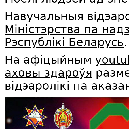
Навучальныя відэаро
Міністэрства па над
Рэспублікі Беларусь
.
На афіцыйным
youtu
аховы здароўя
разме
відэаролікі па аказа