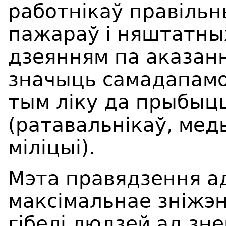
работнікаў правіль
пажараў і няштатных
дзеянням па аказанн
значыць самадапамог
тым ліку да прыбыц
(ратавальнікаў, мед
міліцыі).
Мэта правядзення ад
максімальнае зніжэн
гібелі людзей ад зн