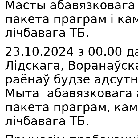
Масты абавязковага
пакета праграм і ка
лічбавага ТБ.
23.10
.2024 з 0
0
.00 д
Лідскага, Воранаўск
р
аёна
ў
будзе адсут
Мыта
абавязковага
пакета праграм, ка
лічбавага ТБ
.