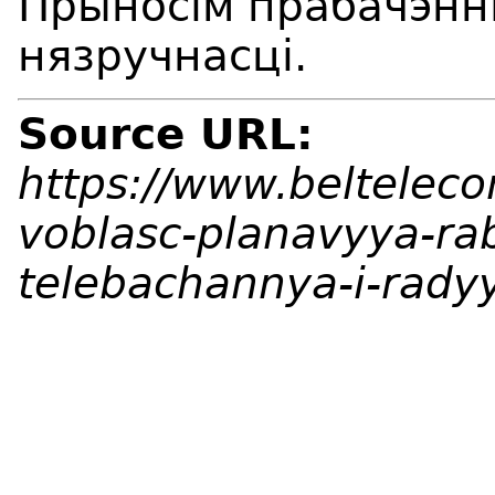
Прыносім прабачэнні
нязручнасці.
Source URL:
https://www.beltelec
voblasc-planavyya-rab
telebachannya-i-rad