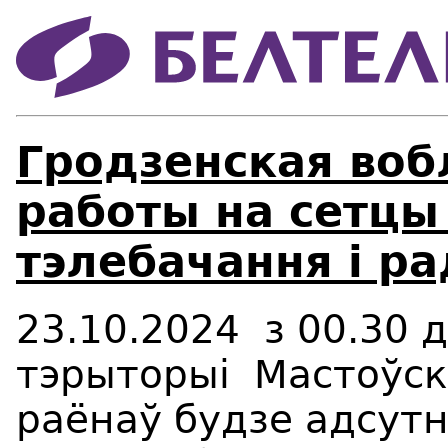
Гродзенская воб
работы на сетцы
тэлебачання і р
23.10
.2024
з
00
.
3
0
д
тэрыторы
i
Мастоўск
раёнаў будзе адсут