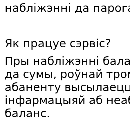
набліжэнні да парог
Як працуе сэрвіс?
Пры набліжэнні бала
да сумы, роўнай тро
абаненту высылаецц
інфармацыяй аб неа
баланс.