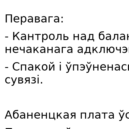
Перавага:
- Кантроль над бала
нечаканага адключэ
- Спакой і ўпэўнена
сувязі.
Абаненцкая плата ўс