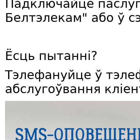
Падключайце паслуг
Белтэлекам" або ў с
Ёсць пытанні?
Тэлефануйце ў тэле
абслугоўвання кліен