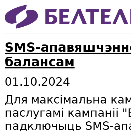
SMS-апавяшчэнне
балансам
01.10.2024
Для максімальна ка
паслугамі кампаніі 
падключыць SMS-ап