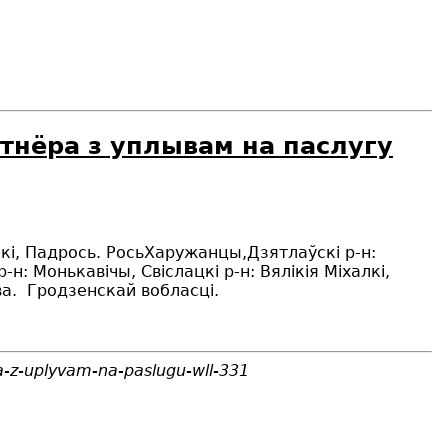
тнёра з уплывам на паслугу
кі, Падрось. РосьХаружанцы,Дзятлаўскі р-н:
-н: Монькавічы, Свіслацкі р-н: Вялікія Міхалкі,
ева. Гродзенскай вобласці
.
a-z-uplyvam-na-paslugu-wll-331