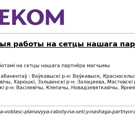
ыя работы на сетцы нашага пар
аботам
i
на сетцы нашага партнёра магчымы
у абанентаў
:
В
аўкавыскі р-н: Ваўкавыск, Краснасельс
ічы, Харошкі, З
э
львенскі р-н: Залацеева, Мастовскі р
кі р-н: Васілевічы, Клепачы, Новадзевяткавічы, Ярн
a-voblasc-planavyya-raboty-na-setcy-nashaga-partnyor