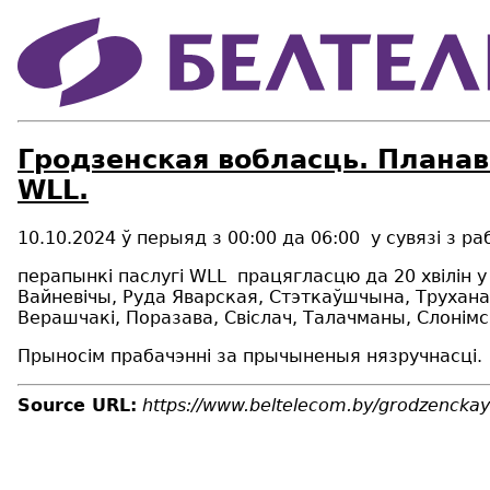
Гродзенcкая вобласць. Планав
WLL.
10.10.2024
ў перыяд
з
0
0
:
0
0
д
а
0
6
:
0
0
у сувязі з р
перапынк
i
паслугі
WLL
працягласцю д
а
20
хвілін 
Вайневічы, Руда Яварская, Стэткаўшчына, Труханав
Верашчакі, Поразава, Свіслач, Талачманы, Слонімс
Прыносім прабачэнні за прычыненыя нязручнасці.
Source URL:
https://www.beltelecom.by/grodzenckay