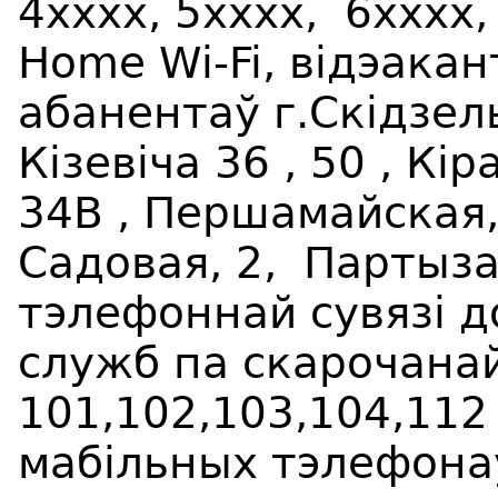
4хххх, 5хххх, 6хххх
,
Home Wi-Fi, відэака
абанентаў г.
Ск
ідз
ел
Кізевіча
36 , 50 , К
ір
34В , Пер
шамайская
Садовая, 2,
Парт
ы
з
тэлефоннай сувязі д
служб па скарочана
101,102,103,104,112
мабільных тэлефона