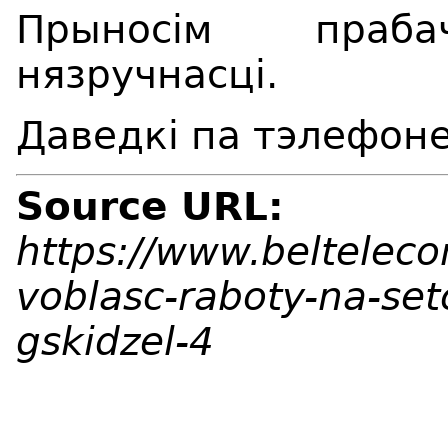
Прыносім праб
нязручнасці.
Даведкі па тэлефоне
Source URL:
https://www.beltelec
voblasc-raboty-na-se
gskidzel-4