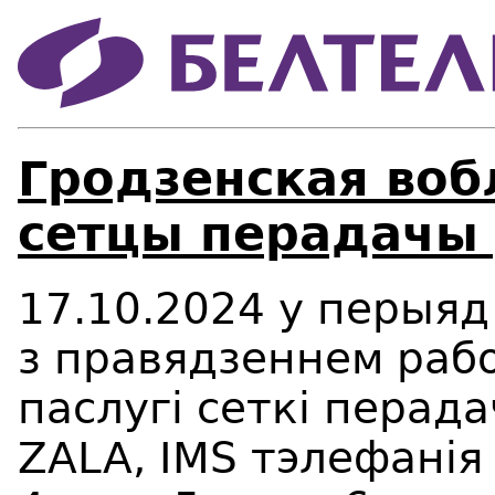
Гродзенская воб
сетцы перадачы 
17
.10.2024 у перыяд
з правядзеннем рабо
паслугі сеткі перада
ZALA, IMS тэлефанія