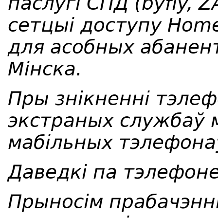
паслугі СПД (byfly, Z
сетцыі доступу Home
для асобных абанент
М
інска
.
Пры знікненні тэлеф
экстраных службаў 
мабільных тэлефона
Даведкі па тэлефоне
Прыносім прабачэнні