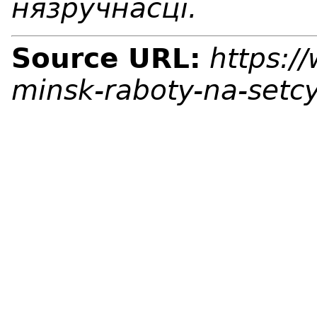
нязручнасці.
Source URL:
https:/
minsk-raboty-na-setc