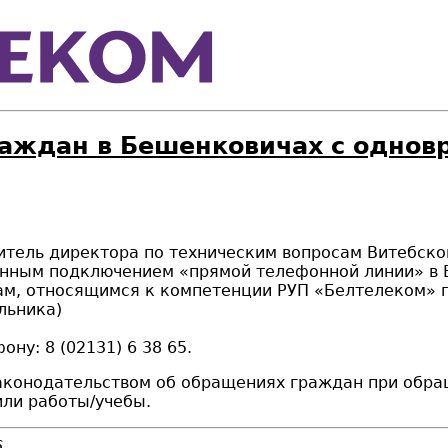
раждан в Бешенковичах с одно
ститель директора по техническим вопросам Витебс
енным подключением «прямой телефонной линии» в 
ам, относящимся к компетенции РУП «Белтелеком» п
альника)
ну: 8 (02131) 6 38 65.
законодательством об обращениях граждан при обр
или работы/учебы.
6