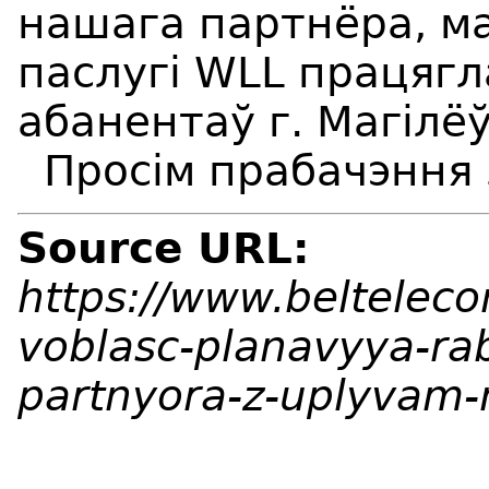
нашага партнёра, м
паслугі WLL працягл
абанентаў г. Магілёў
Просім прабачэння з
Source URL:
https://www.beltelec
voblasc-planavyya-ra
partnyora-z-uplyvam-