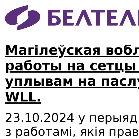
Магілеўcкая воб
работы на сетцы
уплывам на паслу
WLL.
23.10.2024 у перыяд 
з работамі, якія пр