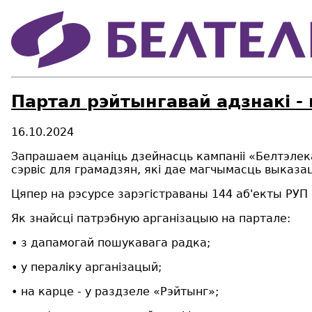
Партал рэйтынгавай адзнакі -
16.10.2024
Запрашаем ацаніць дзейнасць кампаніі «Белтэлека
сэрвіс для грамадзян, які дае магчымасць выказац
Цяпер на рэсурсе зарэгістраваны 144 аб'екты РУП 
Як знайсці патрэбную арганізацыю на партале:
• з дапамогай пошукавага радка;
• у пераліку арганізацый;
• на карце - у раздзеле «Рэйтынг»;