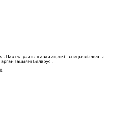
ел.
Партал рэйтынгавай ацэнкі - спецыялізаваны
 арганізацыямі Беларусі.
).