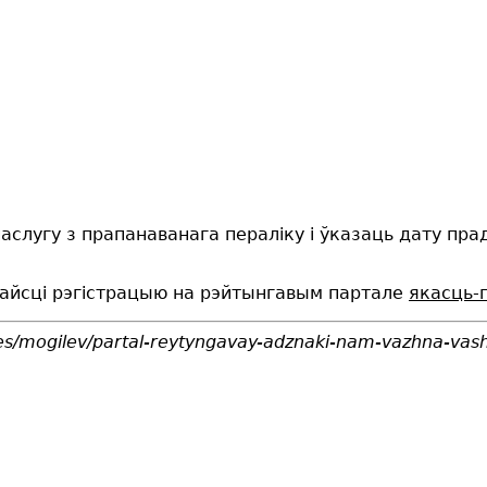
аслугу з прапанаванага пераліку і ўказаць дату пра
райсці рэгістрацыю на рэйтынгавым партале
якасць-п
ates/mogilev/partal-reytyngavay-adznaki-nam-vazhna-v