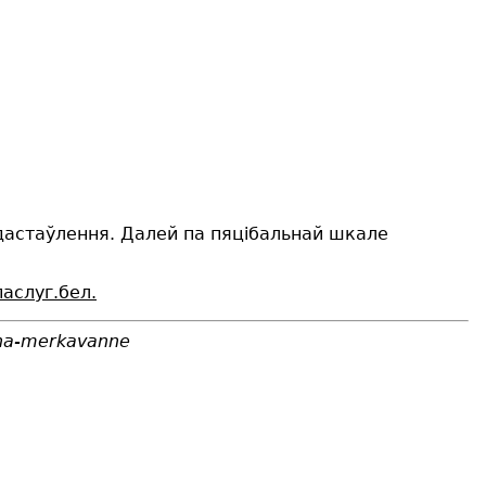
дастаўлення.
Далей па пяцібальнай шкале
аслуг.бел.
asha-merkavanne