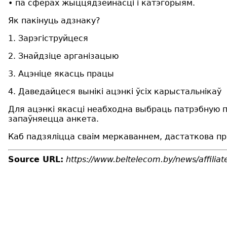
• па сферах жыццядзейнасці і катэгорыям.
Як пакінуць адзнаку?
1. Зарэгіструйцеся
2. Знайдзіце арганізацыю
3. Ацэніце якасць працы
4. Даведайцеся вынікі ацэнкі ўсіх карыстальнікаў
Для ацэнкі якасці неабходна выбраць патрэбную п
запаўняецца анкета.
Каб падзяліцца сваім меркаваннем, дастаткова п
Source URL:
https://www.beltelecom.by/news/affili