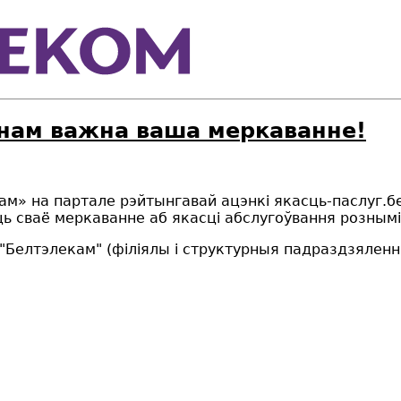
 нам важна ваша меркаванне!
м» на партале рэйтынгавай ацэнкі якасць-паслуг.б
ь сваё меркаванне аб якасці абслугоўвання рознымі
"Белтэлекам" (філіялы і структурныя падраздзяленні