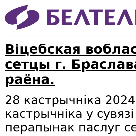
Віцебская вобла
сетцы г. Браслав
раёна.
28 кастрычнiка 2024 
кастрычнiка у сувязі
перапынак паслуг с