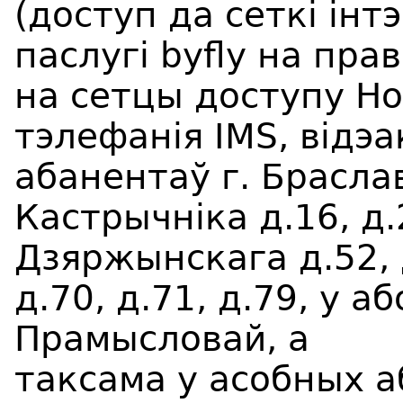
(доступ да сеткі інт
паслугі byfly на пра
на сетцы доступу Ho
тэлефанія IMS, відэ
абанентаў г. Браслав
Кастрычніка д.16, д.2
Дзяржынскага д.52, д
д.70, д.71, д.79, у а
Прамысловай, а
таксама у асобных а