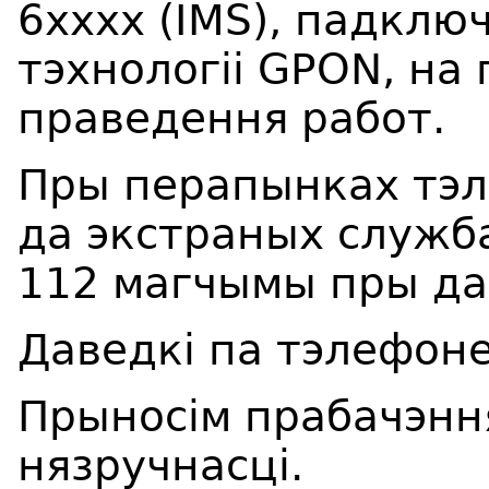
6хххх (IMS), падклю
тэхнологіі GPON, на
праведення работ.
Пры перапынках тэл
да экстраных службаў
112 магчымы пры дап
Даведкі па тэлефоне
Прыносім прабачэнн
нязручнасці.