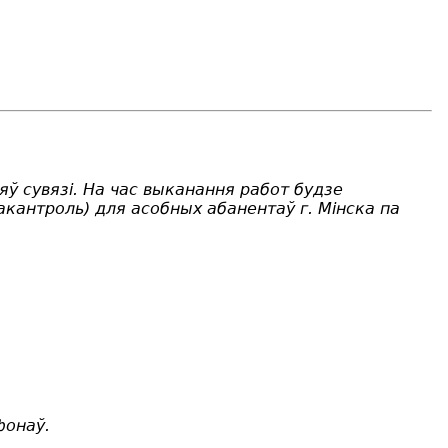
яў сувязі. На час выканання работ будзе
дэакантроль) для асобных абанентаў г. М
інска
па
фонаў.