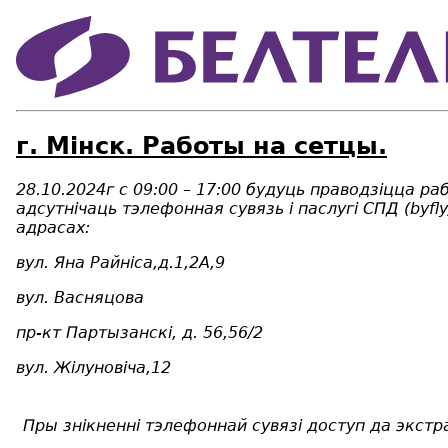
г. Мінск. Работы на сетцы.
28.10.2024г с 09:00 – 17:00 будуць праводзіцца р
адсутнічаць тэлефонная сувязь і паслугі СПД (byfl
адрасах:
вул. Яна Райнiса,д.1,2А,9
вул. Васняцова
пр-кт Партызанскi, д. 56,56/2
вул. Жiлуновiча,12
Пры знікненні тэлефоннай сувязі доступ да экст