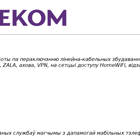
аботы па пераключэнню лінейна-кабельных збудаванн
y, ZALA, ахова, VPN, на сетцыі доступу HomeWiFi, ві
раных службаў магчымы з дапамогай мабільных тэле