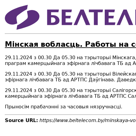
Мінская вобласць. Работы на 
29.11.2024 з 00.30 Да 05.30 на тэрыторыі Мінскаг
праграм камерцыйнага эфірнага лічбавага ТБ ад 
29.11.2024 з 00.30 Да 05.30 на тэрыторыі Вілейс
эфірнага лічбавага ТБ ад АРТПС Даўгінава. Даведк
29.11.2024 з 00.30 Да 05.30 на тэрыторыі Саліго
камерцыйнага эфірнага лічбавага ТБ ад АРТПС Сал
Прыносім прабачэнні за часовыя нязручнасці.
Source URL:
https://www.beltelecom.by/minskaya-vo