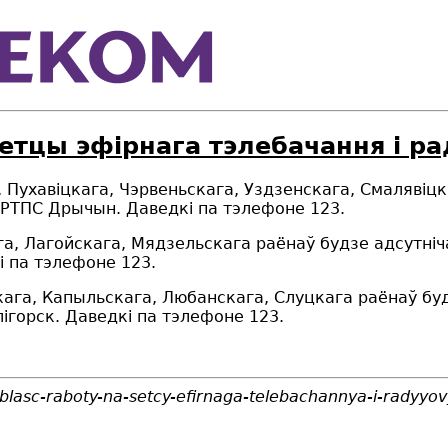
сетцы эфірнага тэлебачання і р
а, Пухавіцкага, Чэрвеньскага, Уздзенскага, Смаляві
АРТПС Дрычын. Даведкі па тэлефоне 123.
кага, Лагойскага, Мядзельскага раёнаў будзе адсут
і па тэлефоне 123.
рскага, Капыльскага, Любанскага, Слуцкага раёнаў б
ігорск. Даведкі па тэлефоне 123.
blasc-raboty-na-setcy-efirnaga-telebachannya-i-radyy