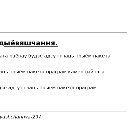
адыёвяшчання.
цкага раёнаў будзе адсутнічаць прыём пакета
нічаць прыём пакета праграм камерцыйнага
удзе адсутнічаць прыём пакета праграм
ovyashchannya-297