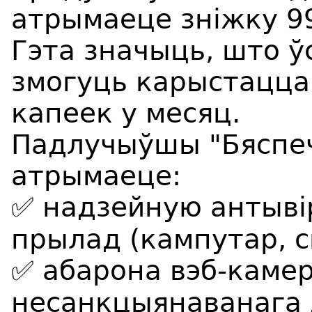
атрымаеце зніжку 9
Гэта значыць, што 
змогуць карыстацца 
капеек у месяц.
Падлучыўшы "Бяспеч
атрымаеце:
✅ надзейную антыві
прылад (кампутар, 
✅ абарона вэб-каме
несанкцыянаванага 