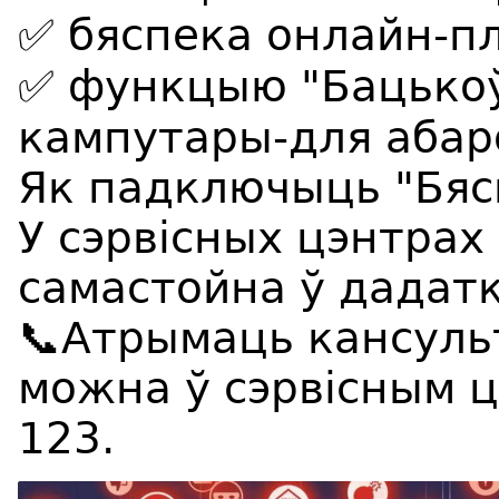
✅ бяспека онлайн-п
✅ функцыю "Бацькоў
кампутары-для абар
Як падключыць "Бяс
У сэрвісных цэнтрах
самастойна ў дадатк
📞Атрымаць кансуль
можна ў сэрвісным 
123.