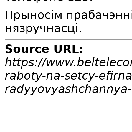
Прыносім прабачэнні
нязручнасці.
Source URL:
https://www.beltelec
raboty-na-setcy-efirn
radyyovyashchannya