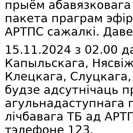
прыём абавязковага
пакета праграм эфір
АРТПС сажалкі. Даве
15.11.2024 з 02.00 д
Капыльскага, Нясвіж
Клецкага, Слуцкага,
будзе адсутнічаць 
агульнадаступнага 
лічбавага ТБ ад АРТ
тэлефоне 123.