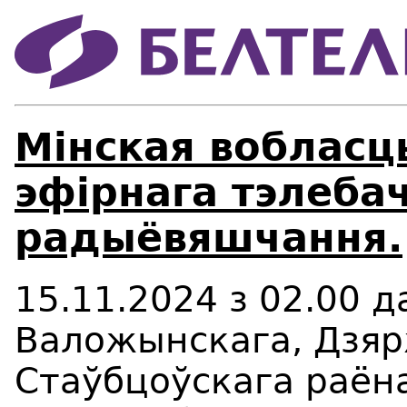
Мінская вобласц
эфірнага тэлебач
радыёвяшчання.
15.11.2024 з 02.00 д
Валожынскага, Дзяр
Стаўбцоўскага раёна